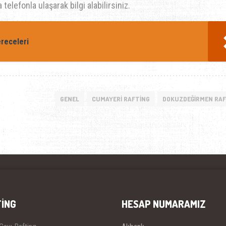
elefonla ulaşarak bilgi alabilirsiniz.
ereceleri
GENEL
CUMAYERI RAFTING
DOKUZDEĞIRMEN RAF
ING
HESAP NUMARAMIZ