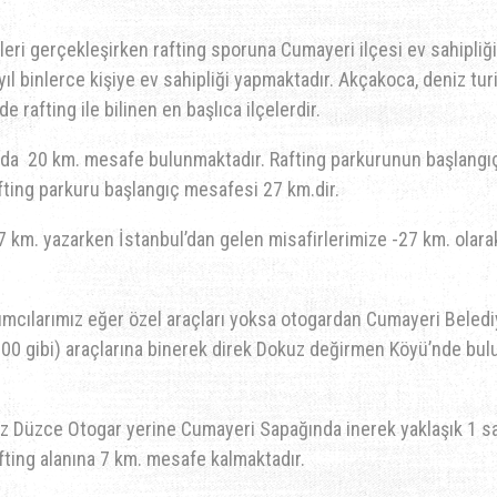
tleri gerçekleşirken rafting sporuna Cumayeri ilçesi ev sahipliği
yıl binlerce kişiye ev sahipliği yapmaktadır. Akçakoca, deniz tur
de rafting ile bilinen en başlıca ilçelerdir.
ında 20 km. mesafe bulunmaktadır. Rafting parkurunun başlangı
ting parkuru başlangıç mesafesi 27 km.dir.
 km. yazarken İstanbul’dan gelen misafirlerimize -27 km. olara
lımcılarımız eğer özel araçları yoksa otogardan Cumayeri Beledi
9:00 gibi) araçlarına binerek direk Dokuz değirmen Köyü’nde bu
iz Düzce Otogar yerine Cumayeri Sapağında inerek yaklaşık 1 s
afting alanına 7 km. mesafe kalmaktadır.