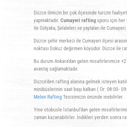
Düzce ilimizin bir çok ilçesinde turizm faaliye
yapmaktadır.
Cumayeri rafting
sporu için her 
ile Gölyaka, Şelaleleri ve yaylaları ile Cumayeri 
Düzce şehir merkezi ile Cumayeri ilçesi aras
noktası Dokuz değirmen köyüdür. Düzce ile raf
Bu durum Ankara’dan gelen misafirlerimize +27
avantaj sağlamaktadır.
Düzce’den rafting alanına gelmek isteyen katı
minibüslerinin saat başı kalkan ( Ör: 08:00- 0
Melen Rafting
Tesisimizin önünde inebilirler.
Yine otobüsle İstanbul’dan gelen misafirlerim
zaman kazanabilirler. İndikleri yerden sonra r