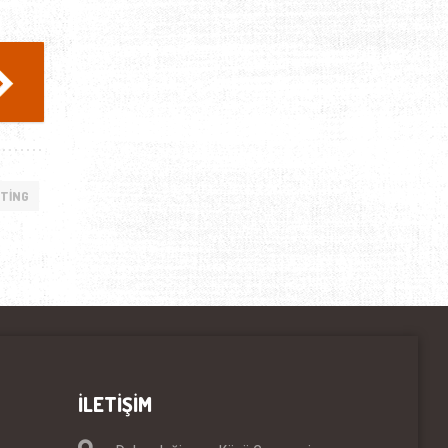
TING
İLETİŞİM