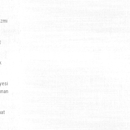
izmi
ç
k
yesi
lunan
aat