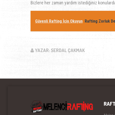
Bizlere her zaman yardım istediğiniz konularda t
Güvenli Rafting İçin Okuyun
Rafting Zorluk D
YAZAR: SERDAL ÇAKMAK
RAFT