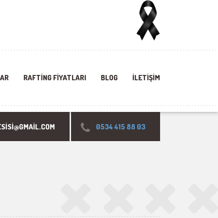
LAR
RAFTING FIYATLARI
BLOG
İLETIŞIM
SISI@GMAIL.COM
0534 415 88 03